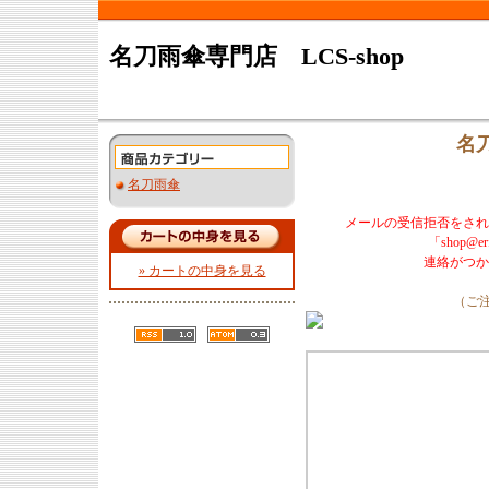
名刀雨傘専門店 LCS-shop
名
名刀雨傘
メールの受信拒否をされ
「shop@
連絡がつか
» カートの中身を見る
（ご